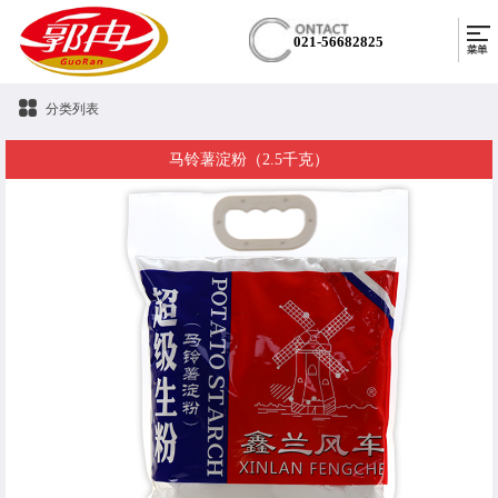
021-56682825
分类列表
马铃薯淀粉（2.5千克）