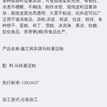
各种面条时适量添加，可使面条柔软光滑、有韧性、
水煮不槽断、不糊汤。制作水饺、馄饨皮时适量添
加，能使皮面光亮透明、久置不粘连。此外还可以广
泛用于速冻食品、凉粉,凉皮、粉皮、拉皮、粉丝、各
种饼干、蛋糕、布丁、雪糕、冰淇淋、果冻、软糖、
彭化食品、营养粥(糊)等食品生产。
产品名称:鑫兰风车牌马铃薯淀粉
配 料:马铃薯淀粉
执行标准: GB31637
加工形式:分装加工